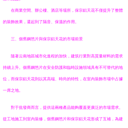
在商業空間、辦公樓、酒店等場所，保宗鋁天花不僅提升了整體
的裝飾效果，還起到了隔音、保溫的作用。
三、個舊鋼笆片與保宗鋁天花的市場前景
隨著云南地區城市化進程的加快，建筑行業對高質量材料的需求
持續上升。個舊鋼笆片在安全防護和臨時設施領域具有不可替代的地
位，而保宗鋁天花則以其高端、時尚的特性，在室內裝飾市場中占據
一席之地。
對于批發商而言，提供這兩種產品能夠覆蓋更廣泛的市場需求。
從工地施工到室內裝修，個舊鋼笆片和保宗鋁天花形成了互補，為建