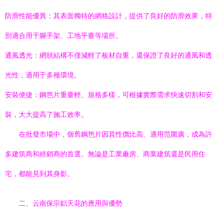
防滑性能優異：其表面獨特的網格設計，提供了良好的防滑效果，特
別適合用于腳手架、工地平臺等場所。
通風透光：網狀結構不僅減輕了板材自重，還保證了良好的通風和透
光性，適用于多種環境。
安裝便捷：鋼笆片重量輕、規格多樣，可根據實際需求快速切割和安
裝，大大提高了施工效率。
在批發市場中，個舊鋼笆片因其性價比高、適用范圍廣，成為許
多建筑商和經銷商的首選。無論是工業廠房、商業建筑還是民用住
宅，都能見到其身影。
二、云南保宗鋁天花的應用與優勢