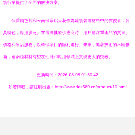
筑行業提供了全面的解決方案。
個舊鋼笆片和云南保宗鋁天花作為建筑裝飾材料中的佼佼者，各
具特色，應用廣泛。在選擇批發供應商時，用戶應注重產品的質量、
價格和售后服務，以確保項目的順利進行。未來，隨著技術的不斷創
新，這兩種材料有望在性能和應用領域上實現更大的突破。
更新時間：2026-08-08 01:30:42
如若轉載，請注明出處：http://www.ddz580.cn/product/10.html