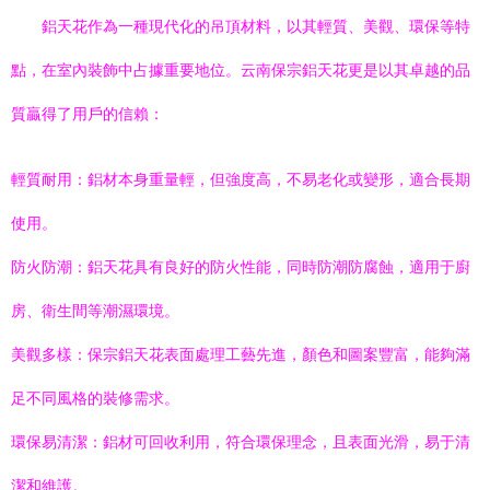
鋁天花作為一種現代化的吊頂材料，以其輕質、美觀、環保等特
點，在室內裝飾中占據重要地位。云南保宗鋁天花更是以其卓越的品
質贏得了用戶的信賴：
輕質耐用：鋁材本身重量輕，但強度高，不易老化或變形，適合長期
使用。
防火防潮：鋁天花具有良好的防火性能，同時防潮防腐蝕，適用于廚
房、衛生間等潮濕環境。
美觀多樣：保宗鋁天花表面處理工藝先進，顏色和圖案豐富，能夠滿
足不同風格的裝修需求。
環保易清潔：鋁材可回收利用，符合環保理念，且表面光滑，易于清
潔和維護。